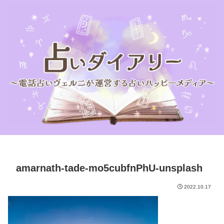
amarnath-tade-mo5cubfnPhU-unsplash
2022.10.17