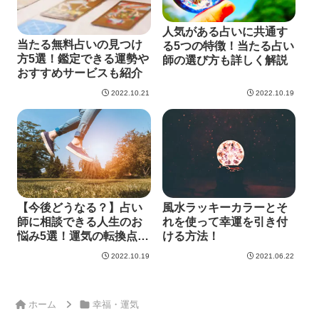
人気がある占いに共通す
当たる無料占いの見つけ
る5つの特徴！当たる占い
方5選！鑑定できる運勢や
師の選び方も詳しく解説
おすすめサービスも紹介
2022.10.21
2022.10.19
【今後どうなる？】占い
風水ラッキーカラーとそ
師に相談できる人生のお
れを使って幸運を引き付
悩み5選！運気の転換点も
ける方法！
紹介【無料鑑定】
2022.10.19
2021.06.22
ホーム
幸福・運気