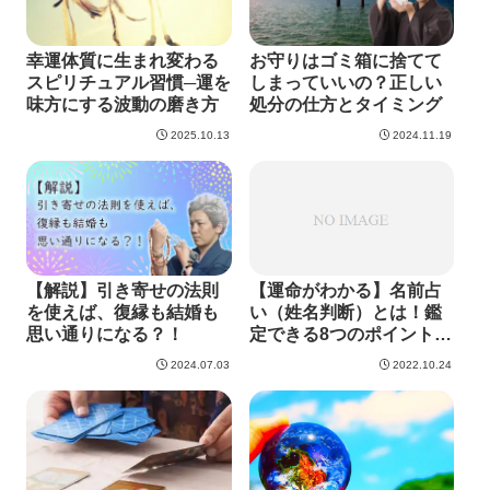
幸運体質に生まれ変わる
お守りはゴミ箱に捨てて
スピリチュアル習慣─運を
しまっていいの？正しい
味方にする波動の磨き方
処分の仕方とタイミング
2025.10.13
2024.11.19
【解説】引き寄せの法則
【運命がわかる】名前占
を使えば、復縁も結婚も
い（姓名判断）とは！鑑
思い通りになる？！
定できる8つのポイントや
注意点を解説
2024.07.03
2022.10.24