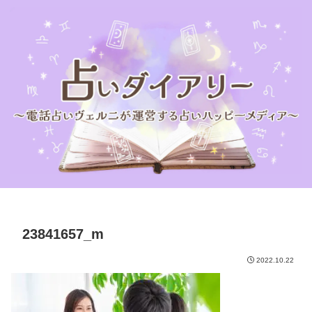
23841657_m
2022.10.22