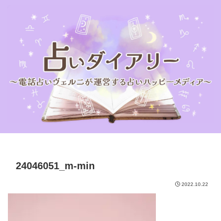
24046051_m-min
2022.10.22