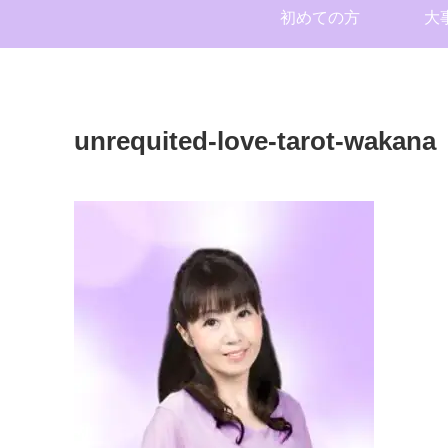
初めての方
大
unrequited-love-tarot-wakana