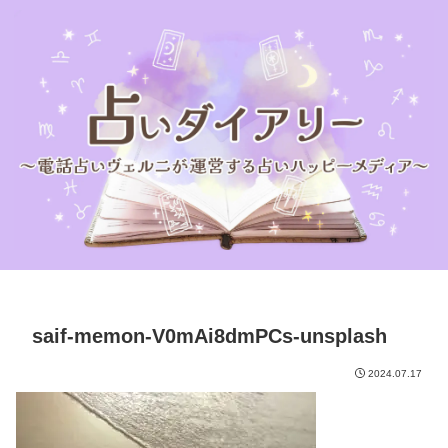
saif-memon-V0mAi8dmPCs-unsplash
2024.07.17