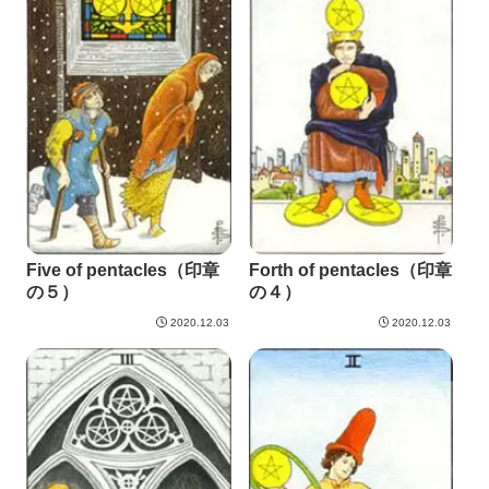
Five of pentacles（印章
Forth of pentacles（印章
の５）
の４）
2020.12.03
2020.12.03