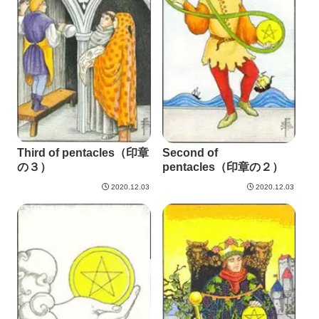
Third of pentacles（印章
Second of
の３）
pentacles（印章の２）
2020.12.03
2020.12.03