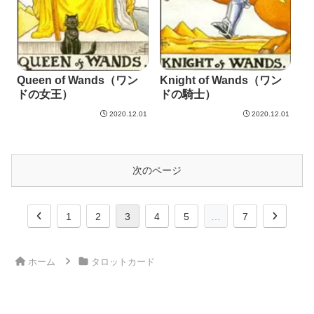
Queen of Wands（ワン
Knight of Wands（ワン
ドの女王）
ドの騎士）
2020.12.01
2020.12.01
次のページ
前
次
1
2
3
4
5
…
7
へ
へ
ホーム
タロットカード