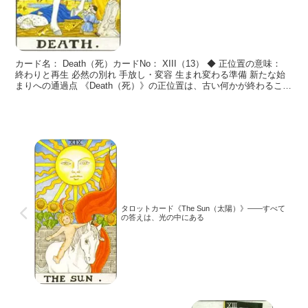
カード名： Death（死）カードNo： XIII（13） ◆ 正位置の意味：
終わりと再生 必然の別れ 手放し・変容 生まれ変わる準備 新たな始
まりへの通過点 《Death（死）》の正位置は、古い何かが終わること
で新しい何かが始まるという
タロットカード《The Sun（太陽）》――すべて
の答えは、光の中にある