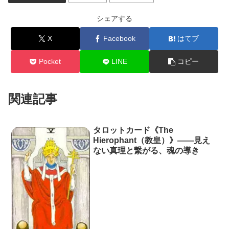
シェアする
X
Facebook
はてブ
Pocket
LINE
コピー
関連記事
タロットカード《The
Hierophant（教皇）》――見え
ない真理と繋がる、魂の導き