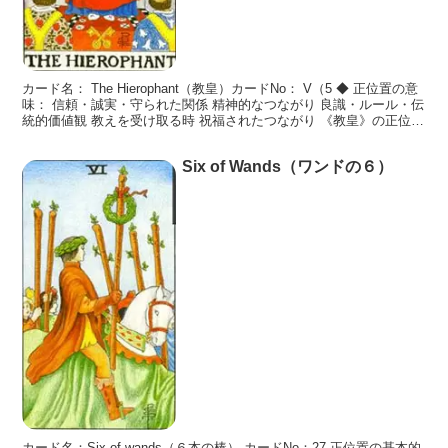
カード名： The Hierophant（教皇）カードNo： V（5 ◆ 正位置の意
味： 信頼・誠実・守られた関係 精神的なつながり 良識・ルール・伝
統的価値観 教えを受け取る時 祝福されたつながり 《教皇》の正位置
は、「伝統的な価値観に沿
Six of Wands（ワンドの６）
カード名：Six of wands（６本の棒） カードNo：27 正位置の基本的