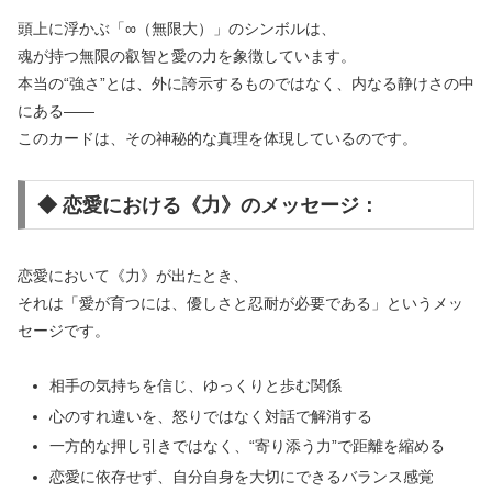
頭上に浮かぶ「∞（無限大）」のシンボルは、
魂が持つ無限の叡智と愛の力を象徴しています。
本当の“強さ”とは、外に誇示するものではなく、内なる静けさの中
にある――
このカードは、その神秘的な真理を体現しているのです。
◆ 恋愛における《力》のメッセージ：
恋愛において《力》が出たとき、
それは「愛が育つには、優しさと忍耐が必要である」というメッ
セージです。
相手の気持ちを信じ、ゆっくりと歩む関係
心のすれ違いを、怒りではなく対話で解消する
一方的な押し引きではなく、“寄り添う力”で距離を縮める
恋愛に依存せず、自分自身を大切にできるバランス感覚