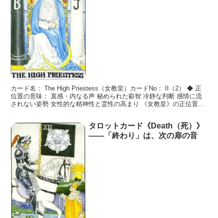
カード名： The High Priestess（女教皇）カードNo： II（2） ◆ 正
位置の意味： 直感・内なる声 秘められた叡智 冷静な判断 感情に流
されない姿勢 女性的な精神性と霊性の高まり 《女教皇》の正位置
は、**“外に答えを求
タロットカード《Death（死）》
――「終わり」は、次の扉の音