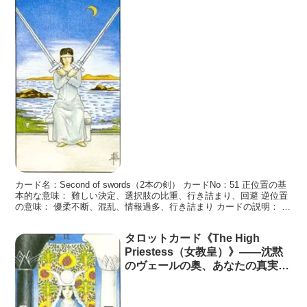
カード名：Second of swords（2本の剣） カードNo：51 正位置の基
本的な意味： 難しい決定、選択肢の比重、行き詰まり、回避 逆位置
の意味： 優柔不断、混乱、情報過多、行き詰まり カードの説明： ２
本の剣は、白いローブを着て
タロットカード《The High
Priestess（女教皇）》――沈黙
のヴェールの奥、あなたの真実が
息づいている