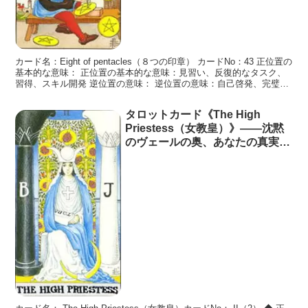
カード名：Eight of pentacles（８つの印章） カードNo：43 正位置の
基本的な意味： 正位置の基本的な意味：見習い、反復的なタスク、
習得、スキル開発 逆位置の意味： 逆位置の意味：自己啓発、完璧主
義、誤った方向への活動 カ
タロットカード《The High
Priestess（女教皇）》――沈黙
のヴェールの奥、あなたの真実が
息づいている