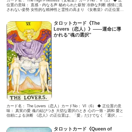
カード名： The High Priestess（女教皇）カードNo： II（2） ◆ 正
位置の意味： 直感・内なる声 秘められた叡智 冷静な判断 感情に流
されない姿勢 女性的な精神性と霊性の高まり 《女教皇》の正位置
は、**“外に答えを求
タロットカード《The
Lovers（恋人）》――運命に導
かれる“魂の選択”
カード名： The Lovers（恋人）カードNo： VI（6） ◆ 正位置の意
味： 真実の愛 魂の結びつき 大切な選択のとき 心の一致・調和 愛と
信頼による決断 《恋人》の正位置は、「愛」だけでなく「選択」の
象徴でもあります。恋愛や人間関
タロットカード《Queen of