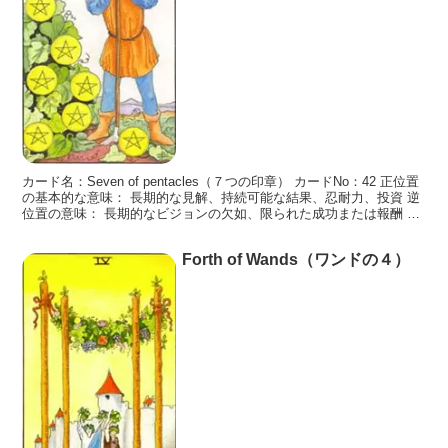
カード名：Seven of pentacles（７つの印章） カードNo：42 正位置
の基本的な意味： 長期的な見解、持続可能な結果、忍耐力、投資 逆
位置の意味： 長期的なビジョンの欠如、限られた成功または報酬 カ
ードの説明： ７つの印章は
Forth of Wands（ワンドの４）