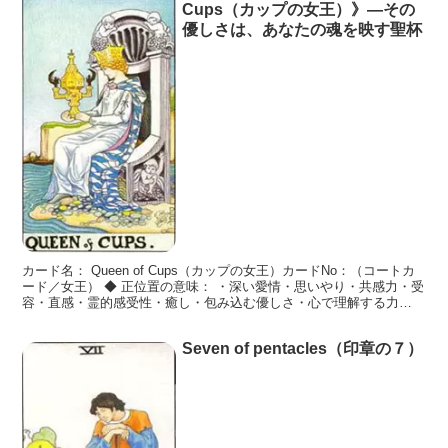
Cups（カップの女王）》―その
優しさは、あなたの魂を映す聖杯
カード名： Queen of Cups（カップの女王）カードNo：（コートカ
ード／女王） ◆ 正位置の意味： ・深い愛情・思いやり・共感力・受
容・直感・霊的感受性・癒し・包み込む優しさ・心で理解する力
《カップの女王》は、「感じること」を恐
Seven of pentacles（印章の７）