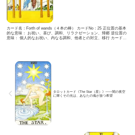
カード名：Forth of wands（４本の棒） カードNo：25 正位置の基本
的な意味： お祝い、喜び、調和、リラクゼーション、帰郷 逆位置の
意味： 個人的なお祝い、内なる調和、他者との対立、移行 カードの
説明： Four of Wan
タロットカード《The Star（星）》――闇の夜空
に輝くその光は、あなたの魂が放つ希望